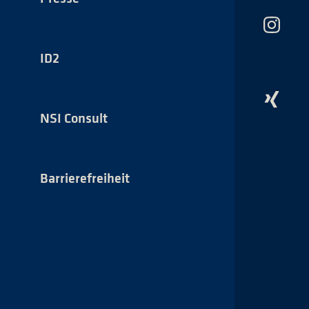
Das
NSI
auf
ID2
Instagr
Das
NSI
NSI Consult
auf
Xing
Barrierefreiheit