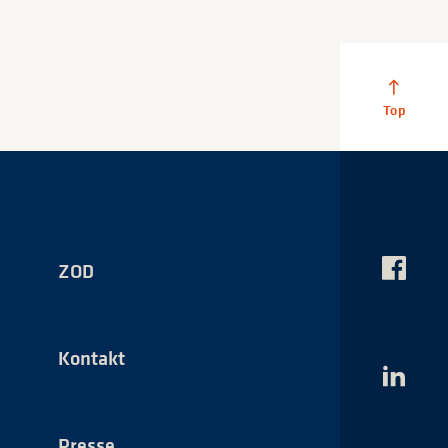
ZOD
Das
NSI
auf
Faceboo
Kontakt
Das
NSI
auf
LinkedI
Presse