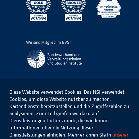
Wir sind Mitglied im BVSI
Diese Website verwendet Cookies. Das NSI verwendet
Cookies, um diese Website nutzbar zu machen,
Kartendienste bereitzustellen und die Zugriffszahlen zu
Das
Das
Das
Das
NSI
NSI
NSI
NSI
analysieren. Zum Teil greifen wir dazu auf
auf
auf
auf
auf
Dienstleistungen Dritter zurück, die wiederum
Facebook
LinkedIn
Instagram
Xing
Informationen über die Nutzung dieser
Dienstleistungen einholen. Mehr erfahren Sie in
unserer
Datenschutz
Impressum