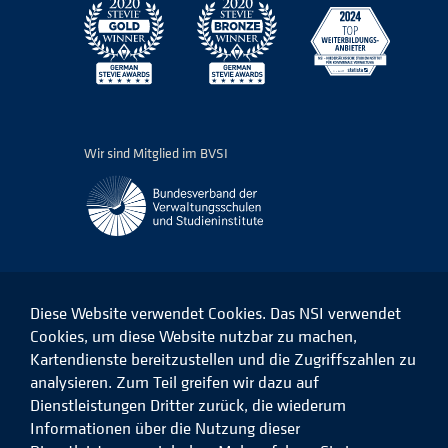
Wir sind Mitglied im BVSI
Diese Website verwendet Cookies. Das NSI verwendet
Cookies, um diese Website nutzbar zu machen,
Kartendienste bereitzustellen und die Zugriffszahlen zu
Das
Das
Das
Das
NSI
NSI
NSI
NSI
analysieren. Zum Teil greifen wir dazu auf
auf
auf
auf
auf
Dienstleistungen Dritter zurück, die wiederum
Facebook
LinkedIn
Instagram
Xing
Informationen über die Nutzung dieser