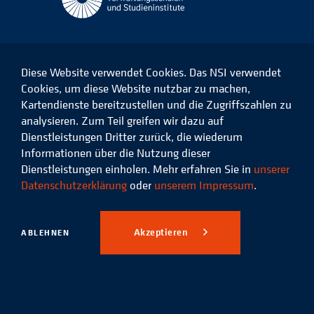
Diese Website verwendet Cookies. Das NSI verwendet
Cookies, um diese Website nutzbar zu machen,
Kartendienste bereitzustellen und die Zugriffszahlen zu
Das
Das
Das
Das
NSI
NSI
NSI
NSI
analysieren. Zum Teil greifen wir dazu auf
auf
auf
auf
auf
Dienstleistungen Dritter zurück, die wiederum
Facebook
LinkedIn
Instagram
Xing
Informationen über die Nutzung dieser
Dienstleistungen einholen. Mehr erfahren Sie in
unserer
Datenschutz
Impressum
Datenschutzerklärung
oder
unserem Impressum
.
© 2026 Niedersächsisches
Studieninstitut für kommunale
Akzeptieren
ABLEHNEN
Verwaltung e.V.