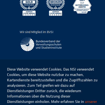
Wir sind Mitglied im BVSI
Diese Website verwendet Cookies. Das NSI verwendet
Cookies, um diese Website nutzbar zu machen,
Kartendienste bereitzustellen und die Zugriffszahlen zu
Das
Das
Das
Das
NSI
NSI
NSI
NSI
analysieren. Zum Teil greifen wir dazu auf
auf
auf
auf
auf
Dienstleistungen Dritter zurück, die wiederum
Facebook
LinkedIn
Instagram
Xing
Informationen über die Nutzung dieser
Dienstleistungen einholen. Mehr erfahren Sie in
unserer
Datenschutz
Impressum