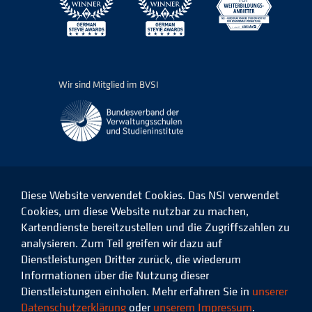
Wir sind Mitglied im BVSI
Diese Website verwendet Cookies. Das NSI verwendet
Cookies, um diese Website nutzbar zu machen,
Kartendienste bereitzustellen und die Zugriffszahlen zu
Das
Das
Das
Das
NSI
NSI
NSI
NSI
analysieren. Zum Teil greifen wir dazu auf
auf
auf
auf
auf
Dienstleistungen Dritter zurück, die wiederum
Facebook
LinkedIn
Instagram
Xing
Informationen über die Nutzung dieser
Dienstleistungen einholen. Mehr erfahren Sie in
unserer
Datenschutz
Impressum
Datenschutzerklärung
oder
unserem Impressum
.