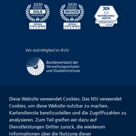
Wir sind Mitglied im BVSI
Diese Website verwendet Cookies. Das NSI verwendet
Cookies, um diese Website nutzbar zu machen,
Kartendienste bereitzustellen und die Zugriffszahlen zu
Das
Das
Das
Das
NSI
NSI
NSI
NSI
analysieren. Zum Teil greifen wir dazu auf
auf
auf
auf
auf
Dienstleistungen Dritter zurück, die wiederum
Facebook
LinkedIn
Instagram
Xing
Informationen über die Nutzung dieser