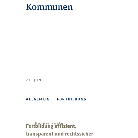
Kommunen
23. JUN
ALLGEMEIN
FORTBILDUNG
Bonnie Küster
Fortbildung effizient,
transparent und rechtssicher