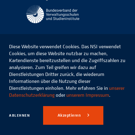
Diese Website verwendet Cookies. Das NSI verwendet
Cookies, um diese Website nutzbar zu machen,
Kartendienste bereitzustellen und die Zugriffszahlen zu
Das
Das
Das
Das
NSI
NSI
NSI
NSI
analysieren. Zum Teil greifen wir dazu auf
auf
auf
auf
auf
Dienstleistungen Dritter zurück, die wiederum
Facebook
LinkedIn
Instagram
Xing
Informationen über die Nutzung dieser
Dienstleistungen einholen. Mehr erfahren Sie in
unserer
Datenschutz
Impressum
Datenschutzerklärung
oder
unserem Impressum
.
© 2026 Niedersächsisches
Studieninstitut für kommunale
Akzeptieren
ABLEHNEN
Verwaltung e.V.