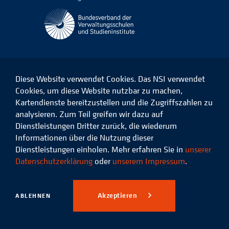
Diese Website verwendet Cookies. Das NSI verwendet
Cookies, um diese Website nutzbar zu machen,
Kartendienste bereitzustellen und die Zugriffszahlen zu
Das
Das
Das
Das
NSI
NSI
NSI
NSI
analysieren. Zum Teil greifen wir dazu auf
auf
auf
auf
auf
Dienstleistungen Dritter zurück, die wiederum
Facebook
LinkedIn
Instagram
Xing
Informationen über die Nutzung dieser
Dienstleistungen einholen. Mehr erfahren Sie in
unserer
Datenschutz
Impressum
Datenschutzerklärung
oder
unserem Impressum
.
© 2026 Niedersächsisches
Studieninstitut für kommunale
Akzeptieren
ABLEHNEN
Verwaltung e.V.