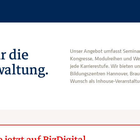
r die
Unser Angebot umfasst Seminar
Kongresse, Modulreihen und We
altung.
jede Karrierestufe. Wir bieten u
Bildungszentren Hannover, Brau
Wunsch als Inhouse-Veranstaltun
jetzt auf BizDigital