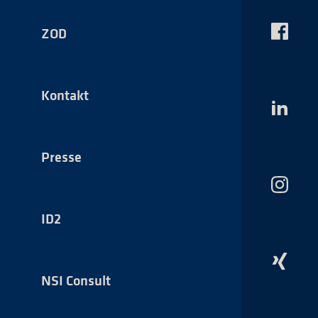
ZOD
Das
NSI
auf
Faceboo
Kontakt
Das
NSI
auf
LinkedI
Presse
Das
NSI
auf
ID2
Instagr
Das
NSI
NSI Consult
auf
Xing