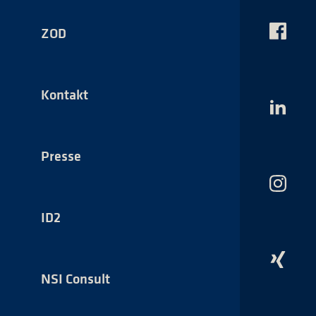
ZOD
Das
NSI
auf
Faceboo
Kontakt
Das
NSI
auf
LinkedI
Presse
Das
NSI
auf
ID2
Instagr
Das
NSI
NSI Consult
auf
Xing