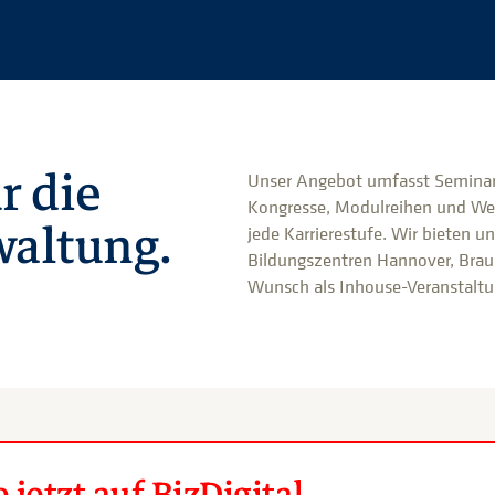
r die
Unser Angebot umfasst Seminar
Kongresse, Modulreihen und We
altung.
jede Karrierestufe. Wir bieten u
Bildungszentren Hannover, Brau
Wunsch als Inhouse-Veranstaltun
jetzt auf BizDigital