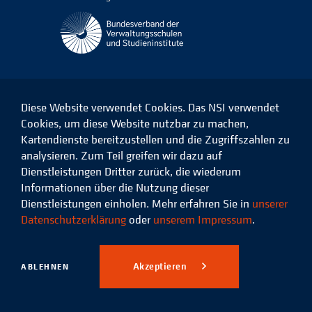
Diese Website verwendet Cookies. Das NSI verwendet
Cookies, um diese Website nutzbar zu machen,
Kartendienste bereitzustellen und die Zugriffszahlen zu
Das
Das
Das
Das
NSI
NSI
NSI
NSI
analysieren. Zum Teil greifen wir dazu auf
auf
auf
auf
auf
Dienstleistungen Dritter zurück, die wiederum
Facebook
LinkedIn
Instagram
Xing
Informationen über die Nutzung dieser
Dienstleistungen einholen. Mehr erfahren Sie in
unserer
Datenschutz
Impressum
Datenschutzerklärung
oder
unserem Impressum
.
© 2026 Niedersächsisches
Studieninstitut für kommunale
Akzeptieren
ABLEHNEN
Verwaltung e.V.