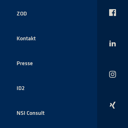
ZOD
Das
NSI
auf
Faceboo
Kontakt
Das
NSI
auf
LinkedI
Presse
Das
NSI
auf
ID2
Instagr
Das
NSI
NSI Consult
auf
Xing