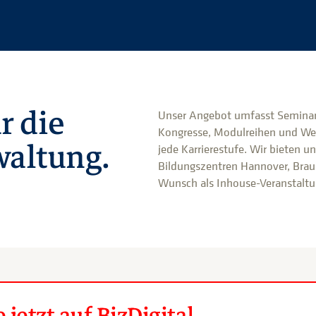
r die
Unser Angebot umfasst Seminar
Kongresse, Modulreihen und We
altung.
jede Karrierestufe. Wir bieten u
Bildungszentren Hannover, Brau
Wunsch als Inhouse-Veranstaltun
jetzt auf BizDigital