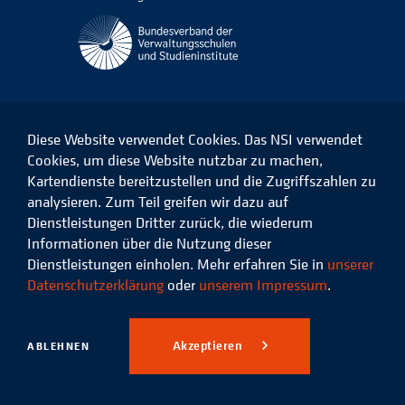
Diese Website verwendet Cookies. Das NSI verwendet
Cookies, um diese Website nutzbar zu machen,
Kartendienste bereitzustellen und die Zugriffszahlen zu
Das
Das
Das
Das
NSI
NSI
NSI
NSI
analysieren. Zum Teil greifen wir dazu auf
auf
auf
auf
auf
Dienstleistungen Dritter zurück, die wiederum
Facebook
LinkedIn
Instagram
Xing
Informationen über die Nutzung dieser
Dienstleistungen einholen. Mehr erfahren Sie in
unserer
Datenschutz
Impressum
Datenschutzerklärung
oder
unserem Impressum
.
© 2026 Niedersächsisches
Studieninstitut für kommunale
Akzeptieren
ABLEHNEN
Verwaltung e.V.