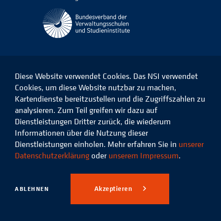
Diese Website verwendet Cookies. Das NSI verwendet
Cookies, um diese Website nutzbar zu machen,
Kartendienste bereitzustellen und die Zugriffszahlen zu
Das
Das
Das
Das
NSI
NSI
NSI
NSI
analysieren. Zum Teil greifen wir dazu auf
auf
auf
auf
auf
Dienstleistungen Dritter zurück, die wiederum
Facebook
LinkedIn
Instagram
Xing
Informationen über die Nutzung dieser
Dienstleistungen einholen. Mehr erfahren Sie in
unserer
Datenschutz
Impressum
Datenschutzerklärung
oder
unserem Impressum
.
© 2026 Niedersächsisches
Studieninstitut für kommunale
Akzeptieren
ABLEHNEN
Verwaltung e.V.