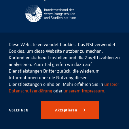
Diese Website verwendet Cookies. Das NSI verwendet
Cookies, um diese Website nutzbar zu machen,
Kartendienste bereitzustellen und die Zugriffszahlen zu
Das
Das
Das
Das
NSI
NSI
NSI
NSI
analysieren. Zum Teil greifen wir dazu auf
auf
auf
auf
auf
Dienstleistungen Dritter zurück, die wiederum
Facebook
LinkedIn
Instagram
Xing
Informationen über die Nutzung dieser
Dienstleistungen einholen. Mehr erfahren Sie in
unserer
Datenschutz
Impressum
Datenschutzerklärung
oder
unserem Impressum
.
© 2026 Niedersächsisches
Studieninstitut für kommunale
Akzeptieren
ABLEHNEN
Verwaltung e.V.