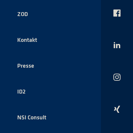
ZOD
Das
NSI
auf
Faceboo
Kontakt
Das
NSI
auf
LinkedI
Presse
Das
NSI
auf
ID2
Instagr
Das
NSI
NSI Consult
auf
Xing