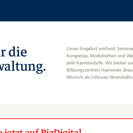
r die
Unser Angebot umfasst Seminar
Kongresse, Modulreihen und We
altung.
jede Karrierestufe. Wir bieten u
Bildungszentren Hannover, Brau
Wunsch als Inhouse-Veranstaltun
jetzt auf BizDigital