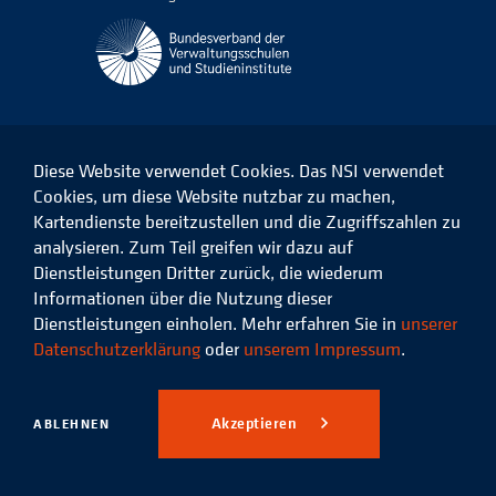
Diese Website verwendet Cookies. Das NSI verwendet
Cookies, um diese Website nutzbar zu machen,
Kartendienste bereitzustellen und die Zugriffszahlen zu
Das
Das
Das
Das
NSI
NSI
NSI
NSI
analysieren. Zum Teil greifen wir dazu auf
auf
auf
auf
auf
Dienstleistungen Dritter zurück, die wiederum
Facebook
LinkedIn
Instagram
Xing
Informationen über die Nutzung dieser
Dienstleistungen einholen. Mehr erfahren Sie in
unserer
Datenschutz
Impressum
Datenschutzerklärung
oder
unserem Impressum
.
© 2026 Niedersächsisches
Studieninstitut für kommunale
Akzeptieren
ABLEHNEN
Verwaltung e.V.