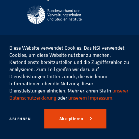
Diese Website verwendet Cookies. Das NSI verwendet
Cookies, um diese Website nutzbar zu machen,
Kartendienste bereitzustellen und die Zugriffszahlen zu
Das
Das
Das
Das
NSI
NSI
NSI
NSI
analysieren. Zum Teil greifen wir dazu auf
auf
auf
auf
auf
Dienstleistungen Dritter zurück, die wiederum
Facebook
LinkedIn
Instagram
Xing
Informationen über die Nutzung dieser
Dienstleistungen einholen. Mehr erfahren Sie in
unserer
Datenschutz
Impressum
Datenschutzerklärung
oder
unserem Impressum
.
© 2026 Niedersächsisches
Studieninstitut für kommunale
Akzeptieren
ABLEHNEN
Verwaltung e.V.