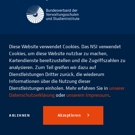
Diese Website verwendet Cookies. Das NSI verwendet
Cookies, um diese Website nutzbar zu machen,
Kartendienste bereitzustellen und die Zugriffszahlen zu
Das
Das
Das
Das
NSI
NSI
NSI
NSI
analysieren. Zum Teil greifen wir dazu auf
auf
auf
auf
auf
Dienstleistungen Dritter zurück, die wiederum
Facebook
LinkedIn
Instagram
Xing
Informationen über die Nutzung dieser
Dienstleistungen einholen. Mehr erfahren Sie in
unserer
Datenschutz
Impressum
Datenschutzerklärung
oder
unserem Impressum
.
© 2026 Niedersächsisches
Studieninstitut für kommunale
Akzeptieren
ABLEHNEN
Verwaltung e.V.