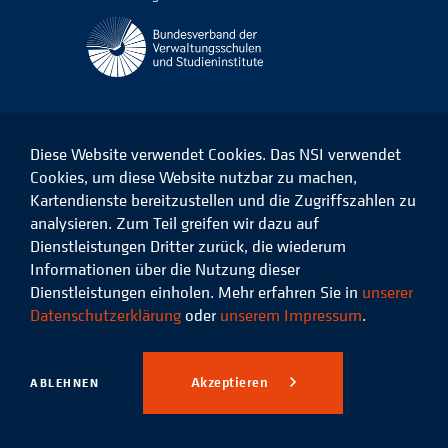
Diese Website verwendet Cookies. Das NSI verwendet
Cookies, um diese Website nutzbar zu machen,
Kartendienste bereitzustellen und die Zugriffszahlen zu
Das
Das
Das
Das
NSI
NSI
NSI
NSI
analysieren. Zum Teil greifen wir dazu auf
auf
auf
auf
auf
Dienstleistungen Dritter zurück, die wiederum
Facebook
LinkedIn
Instagram
Xing
Informationen über die Nutzung dieser
Dienstleistungen einholen. Mehr erfahren Sie in
unserer
Datenschutz
Impressum
Datenschutzerklärung
oder
unserem Impressum
.
© 2026 Niedersächsisches
Studieninstitut für kommunale
Akzeptieren
ABLEHNEN
Verwaltung e.V.