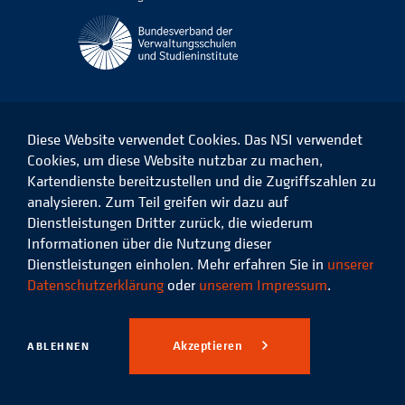
Diese Website verwendet Cookies. Das NSI verwendet
Cookies, um diese Website nutzbar zu machen,
Kartendienste bereitzustellen und die Zugriffszahlen zu
Das
Das
Das
Das
NSI
NSI
NSI
NSI
analysieren. Zum Teil greifen wir dazu auf
auf
auf
auf
auf
Dienstleistungen Dritter zurück, die wiederum
Facebook
LinkedIn
Instagram
Xing
Informationen über die Nutzung dieser
Dienstleistungen einholen. Mehr erfahren Sie in
unserer
Datenschutz
Impressum
Datenschutzerklärung
oder
unserem Impressum
.
© 2026 Niedersächsisches
Studieninstitut für kommunale
Akzeptieren
ABLEHNEN
Verwaltung e.V.