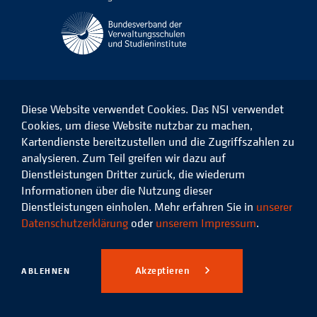
Diese Website verwendet Cookies. Das NSI verwendet
Cookies, um diese Website nutzbar zu machen,
Kartendienste bereitzustellen und die Zugriffszahlen zu
Das
Das
Das
Das
NSI
NSI
NSI
NSI
analysieren. Zum Teil greifen wir dazu auf
auf
auf
auf
auf
Dienstleistungen Dritter zurück, die wiederum
Facebook
LinkedIn
Instagram
Xing
Informationen über die Nutzung dieser
Dienstleistungen einholen. Mehr erfahren Sie in
unserer
Datenschutz
Impressum
Datenschutzerklärung
oder
unserem Impressum
.
© 2026 Niedersächsisches
Studieninstitut für kommunale
Akzeptieren
ABLEHNEN
Verwaltung e.V.