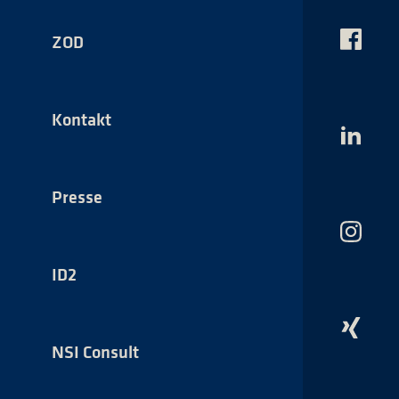
ZOD
Das
NSI
auf
Faceboo
Kontakt
Das
NSI
auf
LinkedI
Presse
Das
NSI
auf
ID2
Instagr
Das
NSI
NSI Consult
auf
Xing