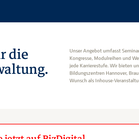
r die
Unser Angebot umfasst Seminar
Kongresse, Modulreihen und We
altung.
jede Karrierestufe. Wir bieten u
Bildungszentren Hannover, Brau
Wunsch als Inhouse-Veranstaltun
jetzt auf BizDigital