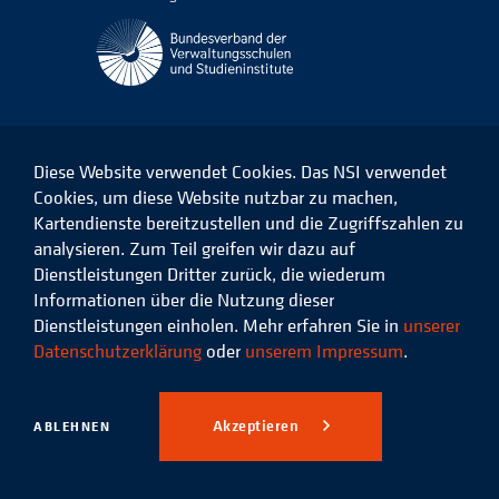
Diese Website verwendet Cookies. Das NSI verwendet
Cookies, um diese Website nutzbar zu machen,
Kartendienste bereitzustellen und die Zugriffszahlen zu
Das
Das
Das
Das
NSI
NSI
NSI
NSI
analysieren. Zum Teil greifen wir dazu auf
auf
auf
auf
auf
Dienstleistungen Dritter zurück, die wiederum
Facebook
LinkedIn
Instagram
Xing
Informationen über die Nutzung dieser
Dienstleistungen einholen. Mehr erfahren Sie in
unserer
Datenschutz
Impressum
Datenschutzerklärung
oder
unserem Impressum
.
© 2026 Niedersächsisches
Studieninstitut für kommunale
Akzeptieren
ABLEHNEN
Verwaltung e.V.