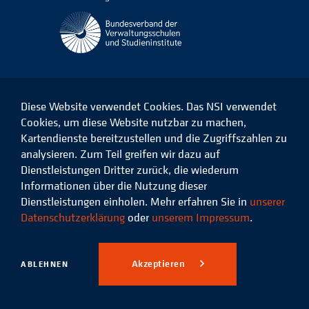
Diese Website verwendet Cookies. Das NSI verwendet
Cookies, um diese Website nutzbar zu machen,
Kartendienste bereitzustellen und die Zugriffszahlen zu
Das
Das
Das
Das
NSI
NSI
NSI
NSI
analysieren. Zum Teil greifen wir dazu auf
auf
auf
auf
auf
Dienstleistungen Dritter zurück, die wiederum
Facebook
LinkedIn
Instagram
Xing
Informationen über die Nutzung dieser
Dienstleistungen einholen. Mehr erfahren Sie in
unserer
Datenschutz
Impressum
Datenschutzerklärung
oder
unserem Impressum
.
© 2026 Niedersächsisches
Studieninstitut für kommunale
Akzeptieren
ABLEHNEN
Verwaltung e.V.