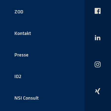
ZOD
Das
NSI
auf
Faceboo
Kontakt
Das
NSI
auf
LinkedI
Presse
Das
NSI
auf
ID2
Instagr
Das
NSI
NSI Consult
auf
Xing