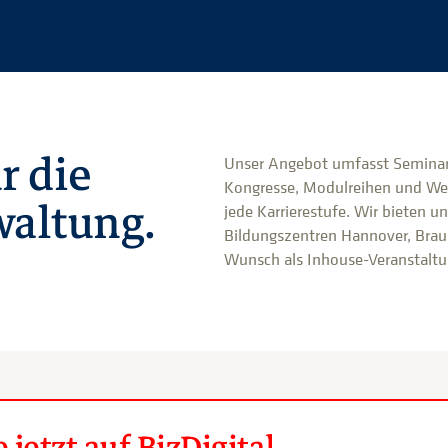
r die
Unser Angebot umfasst Seminar
Kongresse, Modulreihen und We
altung.
jede Karrierestufe. Wir bieten u
Bildungszentren Hannover, Brau
Wunsch als Inhouse-Veranstaltun
jetzt auf BizDigital