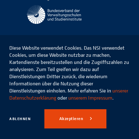
Diese Website verwendet Cookies. Das NSI verwendet
Cookies, um diese Website nutzbar zu machen,
Kartendienste bereitzustellen und die Zugriffszahlen zu
Das
Das
Das
Das
NSI
NSI
NSI
NSI
analysieren. Zum Teil greifen wir dazu auf
auf
auf
auf
auf
Dienstleistungen Dritter zurück, die wiederum
Facebook
LinkedIn
Instagram
Xing
Informationen über die Nutzung dieser
Dienstleistungen einholen. Mehr erfahren Sie in
unserer
Datenschutz
Impressum
Datenschutzerklärung
oder
unserem Impressum
.
© 2026 Niedersächsisches
Studieninstitut für kommunale
Akzeptieren
ABLEHNEN
Verwaltung e.V.