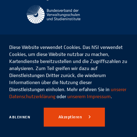
Diese Website verwendet Cookies. Das NSI verwendet
Cookies, um diese Website nutzbar zu machen,
Kartendienste bereitzustellen und die Zugriffszahlen zu
Das
Das
Das
Das
NSI
NSI
NSI
NSI
analysieren. Zum Teil greifen wir dazu auf
auf
auf
auf
auf
Dienstleistungen Dritter zurück, die wiederum
Facebook
LinkedIn
Instagram
Xing
Informationen über die Nutzung dieser
Dienstleistungen einholen. Mehr erfahren Sie in
unserer
Datenschutz
Impressum
Datenschutzerklärung
oder
unserem Impressum
.
© 2026 Niedersächsisches
Studieninstitut für kommunale
Akzeptieren
ABLEHNEN
Verwaltung e.V.