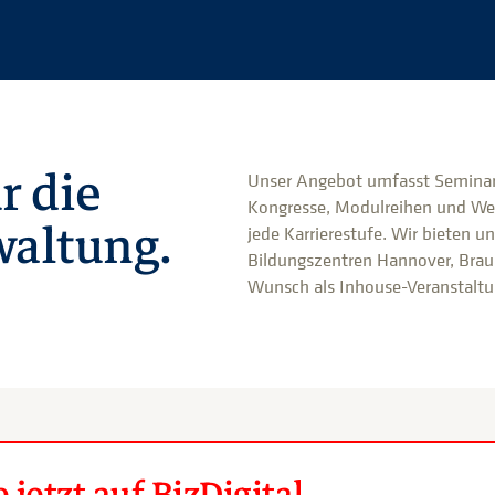
r die
Unser Angebot umfasst Seminar
Kongresse, Modulreihen und We
altung.
jede Karrierestufe. Wir bieten u
Bildungszentren Hannover, Brau
Wunsch als Inhouse-Veranstaltun
jetzt auf BizDigital