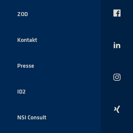
ZOD
Das
NSI
auf
Faceboo
Kontakt
Das
NSI
auf
LinkedI
Presse
Das
NSI
auf
ID2
Instagr
Das
NSI
NSI Consult
auf
Xing