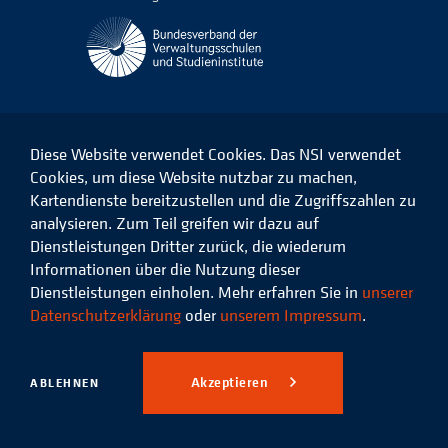
Diese Website verwendet Cookies. Das NSI verwendet
Cookies, um diese Website nutzbar zu machen,
Kartendienste bereitzustellen und die Zugriffszahlen zu
Das
Das
Das
Das
NSI
NSI
NSI
NSI
analysieren. Zum Teil greifen wir dazu auf
auf
auf
auf
auf
Dienstleistungen Dritter zurück, die wiederum
Facebook
LinkedIn
Instagram
Xing
Informationen über die Nutzung dieser
Dienstleistungen einholen. Mehr erfahren Sie in
unserer
Datenschutz
Impressum
Datenschutzerklärung
oder
unserem Impressum
.
© 2026 Niedersächsisches
Studieninstitut für kommunale
Akzeptieren
ABLEHNEN
Verwaltung e.V.