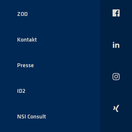
ZOD
Das
NSI
auf
Faceboo
Kontakt
Das
NSI
auf
LinkedI
Presse
Das
NSI
auf
ID2
Instagr
Das
NSI
NSI Consult
auf
Xing