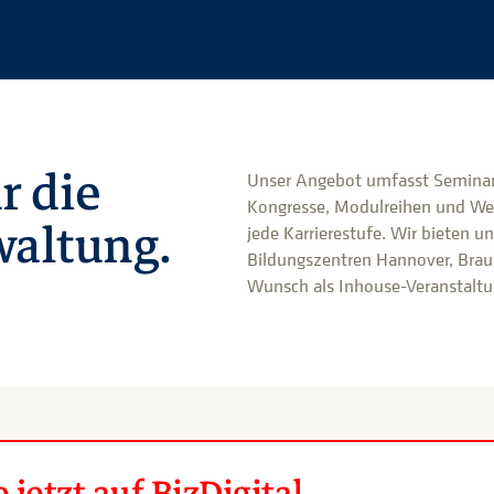
r die
Unser Angebot umfasst Seminar
Kongresse, Modulreihen und We
altung.
jede Karrierestufe. Wir bieten u
Bildungszentren Hannover, Brau
Wunsch als Inhouse-Veranstaltun
jetzt auf BizDigital