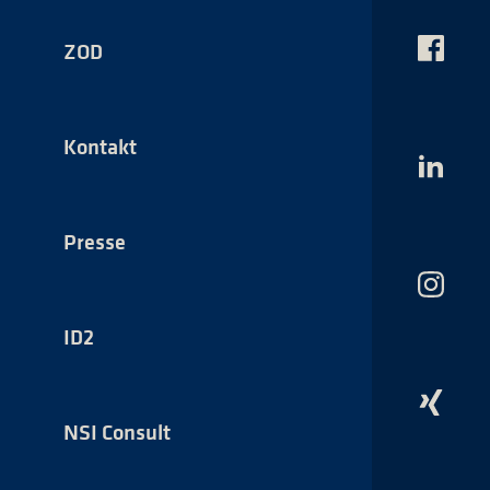
ZOD
Das
NSI
auf
Faceboo
Kontakt
Das
NSI
auf
LinkedI
Presse
Das
NSI
auf
ID2
Instagr
Das
NSI
NSI Consult
auf
Xing