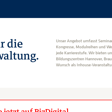
r die
Unser Angebot umfasst Seminar
Kongresse, Modulreihen und We
altung.
jede Karrierestufe. Wir bieten u
Bildungszentren Hannover, Brau
Wunsch als Inhouse-Veranstaltun
jetzt auf BizDigital