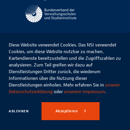
Diese Website verwendet Cookies. Das NSI verwendet
Cookies, um diese Website nutzbar zu machen,
Kartendienste bereitzustellen und die Zugriffszahlen zu
Das
Das
Das
Das
NSI
NSI
NSI
NSI
analysieren. Zum Teil greifen wir dazu auf
auf
auf
auf
auf
Dienstleistungen Dritter zurück, die wiederum
Facebook
LinkedIn
Instagram
Xing
Informationen über die Nutzung dieser
Dienstleistungen einholen. Mehr erfahren Sie in
unserer
Datenschutz
Impressum
Datenschutzerklärung
oder
unserem Impressum
.
© 2026 Niedersächsisches
Studieninstitut für kommunale
Akzeptieren
ABLEHNEN
Verwaltung e.V.