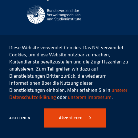
Diese Website verwendet Cookies. Das NSI verwendet
Cookies, um diese Website nutzbar zu machen,
Kartendienste bereitzustellen und die Zugriffszahlen zu
Das
Das
Das
Das
NSI
NSI
NSI
NSI
analysieren. Zum Teil greifen wir dazu auf
auf
auf
auf
auf
Dienstleistungen Dritter zurück, die wiederum
Facebook
LinkedIn
Instagram
Xing
Informationen über die Nutzung dieser
Dienstleistungen einholen. Mehr erfahren Sie in
unserer
Datenschutz
Impressum
Datenschutzerklärung
oder
unserem Impressum
.
© 2026 Niedersächsisches
Studieninstitut für kommunale
Akzeptieren
ABLEHNEN
Verwaltung e.V.