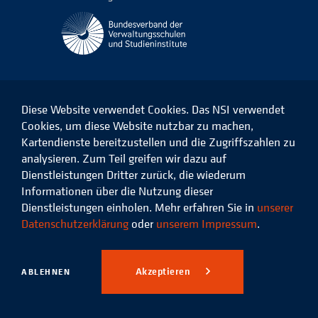
Diese Website verwendet Cookies. Das NSI verwendet
Cookies, um diese Website nutzbar zu machen,
Kartendienste bereitzustellen und die Zugriffszahlen zu
Das
Das
Das
Das
NSI
NSI
NSI
NSI
analysieren. Zum Teil greifen wir dazu auf
auf
auf
auf
auf
Dienstleistungen Dritter zurück, die wiederum
Facebook
LinkedIn
Instagram
Xing
Informationen über die Nutzung dieser
Dienstleistungen einholen. Mehr erfahren Sie in
unserer
Datenschutz
Impressum
Datenschutzerklärung
oder
unserem Impressum
.
© 2026 Niedersächsisches
Studieninstitut für kommunale
Akzeptieren
ABLEHNEN
Verwaltung e.V.