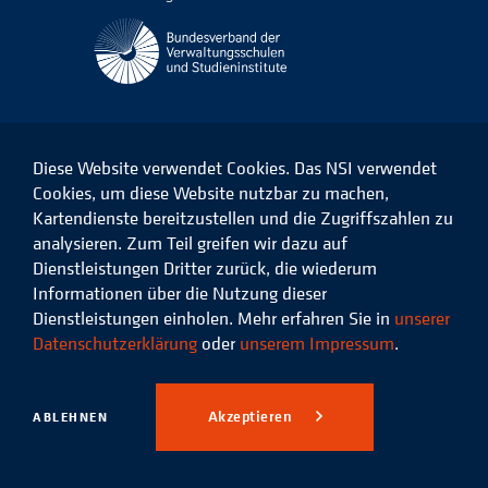
Diese Website verwendet Cookies. Das NSI verwendet
Cookies, um diese Website nutzbar zu machen,
Kartendienste bereitzustellen und die Zugriffszahlen zu
Das
Das
Das
Das
NSI
NSI
NSI
NSI
analysieren. Zum Teil greifen wir dazu auf
auf
auf
auf
auf
Dienstleistungen Dritter zurück, die wiederum
Facebook
LinkedIn
Instagram
Xing
Informationen über die Nutzung dieser
Dienstleistungen einholen. Mehr erfahren Sie in
unserer
Datenschutz
Impressum
Datenschutzerklärung
oder
unserem Impressum
.
© 2026 Niedersächsisches
Studieninstitut für kommunale
Akzeptieren
ABLEHNEN
Verwaltung e.V.