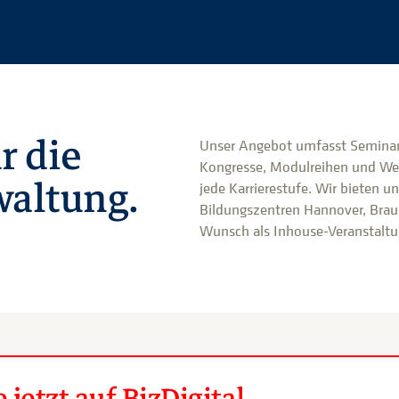
r die
Unser Angebot umfasst Seminar
Kongresse, Modulreihen und We
altung.
jede Karrierestufe. Wir bieten u
Bildungszentren Hannover, Brau
Wunsch als Inhouse-Veranstaltun
jetzt auf BizDigital