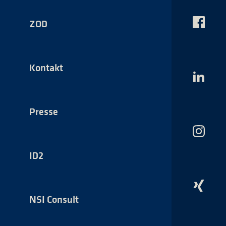
ZOD
Das
NSI
auf
Faceboo
Kontakt
Das
NSI
auf
LinkedI
Presse
Das
NSI
auf
ID2
Instagr
Das
NSI
NSI Consult
auf
Xing