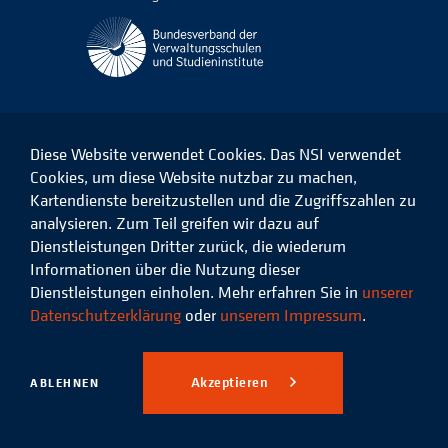
Diese Website verwendet Cookies. Das NSI verwendet
Cookies, um diese Website nutzbar zu machen,
Kartendienste bereitzustellen und die Zugriffszahlen zu
Das
Das
Das
Das
NSI
NSI
NSI
NSI
analysieren. Zum Teil greifen wir dazu auf
auf
auf
auf
auf
Dienstleistungen Dritter zurück, die wiederum
Facebook
LinkedIn
Instagram
Xing
Informationen über die Nutzung dieser
Dienstleistungen einholen. Mehr erfahren Sie in
unserer
Datenschutz
Impressum
Datenschutzerklärung
oder
unserem Impressum
.
© 2026 Niedersächsisches
Studieninstitut für kommunale
Akzeptieren
ABLEHNEN
Verwaltung e.V.