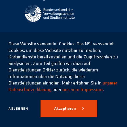
Diese Website verwendet Cookies. Das NSI verwendet
Cookies, um diese Website nutzbar zu machen,
Kartendienste bereitzustellen und die Zugriffszahlen zu
Das
Das
Das
Das
NSI
NSI
NSI
NSI
analysieren. Zum Teil greifen wir dazu auf
auf
auf
auf
auf
Dienstleistungen Dritter zurück, die wiederum
Facebook
LinkedIn
Instagram
Xing
Informationen über die Nutzung dieser
Dienstleistungen einholen. Mehr erfahren Sie in
unserer
Datenschutz
Impressum
Datenschutzerklärung
oder
unserem Impressum
.
© 2026 Niedersächsisches
Studieninstitut für kommunale
Akzeptieren
ABLEHNEN
Verwaltung e.V.