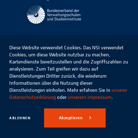
Diese Website verwendet Cookies. Das NSI verwendet
Cookies, um diese Website nutzbar zu machen,
Kartendienste bereitzustellen und die Zugriffszahlen zu
Das
Das
Das
Das
NSI
NSI
NSI
NSI
analysieren. Zum Teil greifen wir dazu auf
auf
auf
auf
auf
Dienstleistungen Dritter zurück, die wiederum
Facebook
LinkedIn
Instagram
Xing
Informationen über die Nutzung dieser
Dienstleistungen einholen. Mehr erfahren Sie in
unserer
Datenschutz
Impressum
Datenschutzerklärung
oder
unserem Impressum
.
© 2026 Niedersächsisches
Studieninstitut für kommunale
Akzeptieren
ABLEHNEN
Verwaltung e.V.