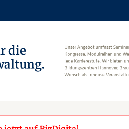
r die
Unser Angebot umfasst Seminar
Kongresse, Modulreihen und We
altung.
jede Karrierestufe. Wir bieten u
Bildungszentren Hannover, Brau
Wunsch als Inhouse-Veranstaltun
jetzt auf BizDigital