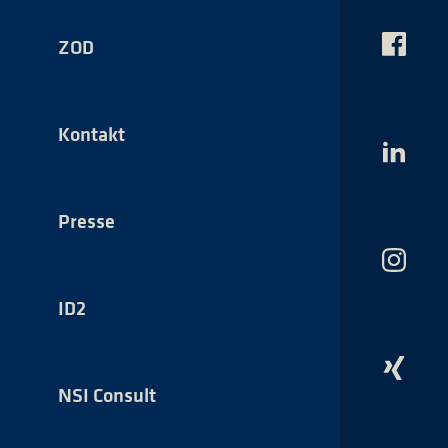
ZOD
Das
NSI
auf
Faceboo
Kontakt
Das
NSI
auf
LinkedI
Presse
Das
NSI
auf
ID2
Instagr
Das
NSI
NSI Consult
auf
Xing