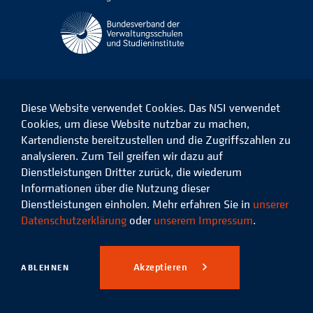
Diese Website verwendet Cookies. Das NSI verwendet
Cookies, um diese Website nutzbar zu machen,
Kartendienste bereitzustellen und die Zugriffszahlen zu
Das
Das
Das
Das
NSI
NSI
NSI
NSI
analysieren. Zum Teil greifen wir dazu auf
auf
auf
auf
auf
Dienstleistungen Dritter zurück, die wiederum
Facebook
LinkedIn
Instagram
Xing
Informationen über die Nutzung dieser
Dienstleistungen einholen. Mehr erfahren Sie in
unserer
Datenschutz
Impressum
Datenschutzerklärung
oder
unserem Impressum
.
© 2026 Niedersächsisches
Studieninstitut für kommunale
Akzeptieren
ABLEHNEN
Verwaltung e.V.