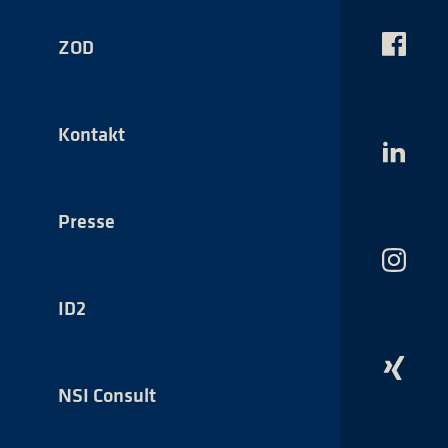
ZOD
Das
NSI
auf
Faceboo
Kontakt
Das
NSI
auf
LinkedI
Presse
Das
NSI
auf
ID2
Instagr
Das
NSI
NSI Consult
auf
Xing