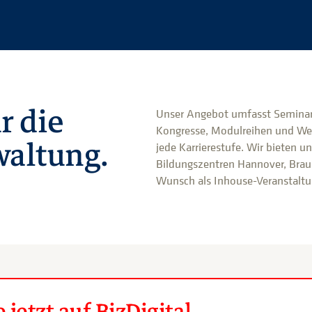
r die
Unser Angebot umfasst Seminar
Kongresse, Modulreihen und We
altung.
jede Karrierestufe. Wir bieten u
Bildungszentren Hannover, Brau
Wunsch als Inhouse-Veranstaltun
jetzt auf BizDigital