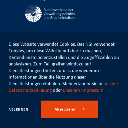
Diese Website verwendet Cookies. Das NSI verwendet
Cookies, um diese Website nutzbar zu machen,
Kartendienste bereitzustellen und die Zugriffszahlen zu
Das
Das
Das
Das
NSI
NSI
NSI
NSI
analysieren. Zum Teil greifen wir dazu auf
auf
auf
auf
auf
Dienstleistungen Dritter zurück, die wiederum
Facebook
LinkedIn
Instagram
Xing
Informationen über die Nutzung dieser
Dienstleistungen einholen. Mehr erfahren Sie in
unserer
Datenschutz
Impressum
Datenschutzerklärung
oder
unserem Impressum
.
© 2026 Niedersächsisches
Studieninstitut für kommunale
Akzeptieren
ABLEHNEN
Verwaltung e.V.