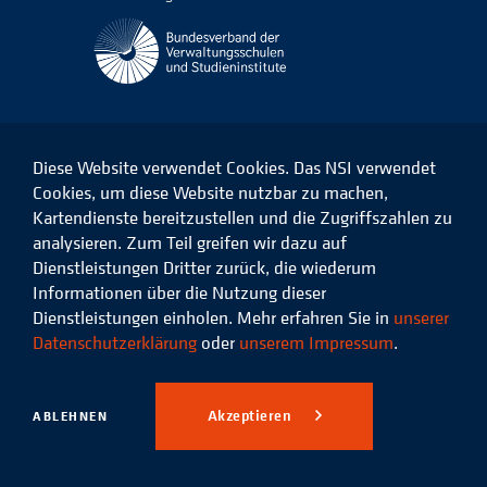
Diese Website verwendet Cookies. Das NSI verwendet
Cookies, um diese Website nutzbar zu machen,
Kartendienste bereitzustellen und die Zugriffszahlen zu
Das
Das
Das
Das
NSI
NSI
NSI
NSI
analysieren. Zum Teil greifen wir dazu auf
auf
auf
auf
auf
Dienstleistungen Dritter zurück, die wiederum
Facebook
LinkedIn
Instagram
Xing
Informationen über die Nutzung dieser
Dienstleistungen einholen. Mehr erfahren Sie in
unserer
Datenschutz
Impressum
Datenschutzerklärung
oder
unserem Impressum
.
© 2026 Niedersächsisches
Studieninstitut für kommunale
Akzeptieren
ABLEHNEN
Verwaltung e.V.