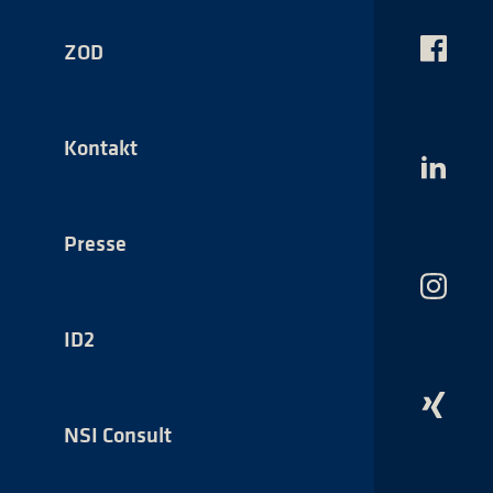
ZOD
Das
NSI
auf
Faceboo
Kontakt
Das
NSI
auf
LinkedI
Presse
Das
NSI
auf
ID2
Instagr
Das
NSI
NSI Consult
auf
Xing