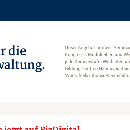
r die
Unser Angebot umfasst Seminar
Kongresse, Modulreihen und We
altung.
jede Karrierestufe. Wir bieten u
Bildungszentren Hannover, Brau
Wunsch als Inhouse-Veranstaltun
jetzt auf BizDigital