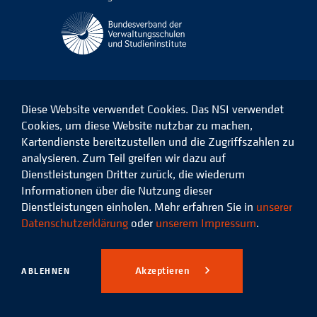
Diese Website verwendet Cookies. Das NSI verwendet
Cookies, um diese Website nutzbar zu machen,
Kartendienste bereitzustellen und die Zugriffszahlen zu
Das
Das
Das
Das
NSI
NSI
NSI
NSI
analysieren. Zum Teil greifen wir dazu auf
auf
auf
auf
auf
Dienstleistungen Dritter zurück, die wiederum
Facebook
LinkedIn
Instagram
Xing
Informationen über die Nutzung dieser
Dienstleistungen einholen. Mehr erfahren Sie in
unserer
Datenschutz
Impressum
Datenschutzerklärung
oder
unserem Impressum
.
© 2026 Niedersächsisches
Studieninstitut für kommunale
Akzeptieren
ABLEHNEN
Verwaltung e.V.