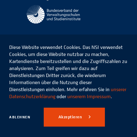
Diese Website verwendet Cookies. Das NSI verwendet
Cookies, um diese Website nutzbar zu machen,
Kartendienste bereitzustellen und die Zugriffszahlen zu
Das
Das
Das
Das
NSI
NSI
NSI
NSI
analysieren. Zum Teil greifen wir dazu auf
auf
auf
auf
auf
Dienstleistungen Dritter zurück, die wiederum
Facebook
LinkedIn
Instagram
Xing
Informationen über die Nutzung dieser
Dienstleistungen einholen. Mehr erfahren Sie in
unserer
Datenschutz
Impressum
Datenschutzerklärung
oder
unserem Impressum
.
© 2026 Niedersächsisches
Studieninstitut für kommunale
Akzeptieren
ABLEHNEN
Verwaltung e.V.