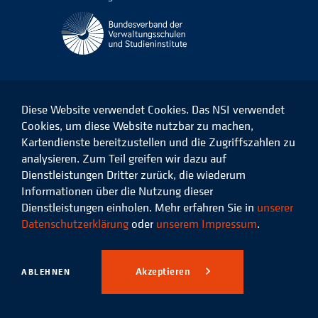
Diese Website verwendet Cookies. Das NSI verwendet
Cookies, um diese Website nutzbar zu machen,
Kartendienste bereitzustellen und die Zugriffszahlen zu
Das
Das
Das
Das
NSI
NSI
NSI
NSI
analysieren. Zum Teil greifen wir dazu auf
auf
auf
auf
auf
Dienstleistungen Dritter zurück, die wiederum
Facebook
LinkedIn
Instagram
Xing
Informationen über die Nutzung dieser
Dienstleistungen einholen. Mehr erfahren Sie in
unserer
Datenschutz
Impressum
Datenschutzerklärung
oder
unserem Impressum
.
© 2026 Niedersächsisches
Studieninstitut für kommunale
Akzeptieren
ABLEHNEN
Verwaltung e.V.